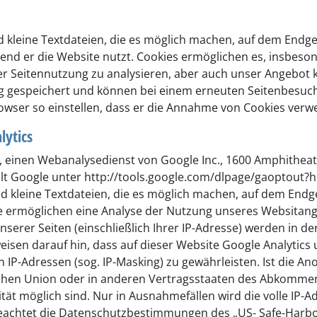
 kleine Textdateien, die es möglich machen, auf dem Endger
end er die Website nutzt. Cookies ermöglichen es, insbeso
der Seitennutzung zu analysieren, aber auch unser Angebot 
ng gespeichert und können bei einem erneuten Seitenbesuc
rowser so einstellen, dass er die Annahme von Cookies verwe
lytics
 einen Webanalysedienst von Google Inc., 1600 Amphitheat
llt Google unter http://tools.google.com/dlpage/gaoptout?h
d kleine Textdateien, die es möglich machen, auf dem Endge
e ermöglichen eine Analyse der Nutzung unseres Websitang
serer Seiten (einschließlich Ihrer IP-Adresse) werden in de
isen darauf hin, dass auf dieser Website Google Analytics 
IP-Adressen (sog. IP-Masking) zu gewährleisten. Ist die An
schen Union oder in anderen Vertragsstaaten des Abkomme
tät möglich sind. Nur in Ausnahmefällen wird die volle IP-A
beachtet die Datenschutzbestimmungen des „US- Safe-Harb